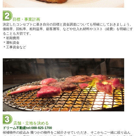
目標・事業計画
決定したコンセプトに基き自分の目標と資金調達についても明確にしておきましょう。
価格帯、回転率、粗利益率、顧客層等、などや仕入れ材料やコスト（経費）を明確にす
ることも大切です。
＊初期費用
＊運転資金
＊工事資金など
店舗・立地を決める
ドリーム不動産tel:088-825-1700
候補物件の絞込み 幾つかの物件をご紹介させていただき、そこからご一緒に絞り込ん