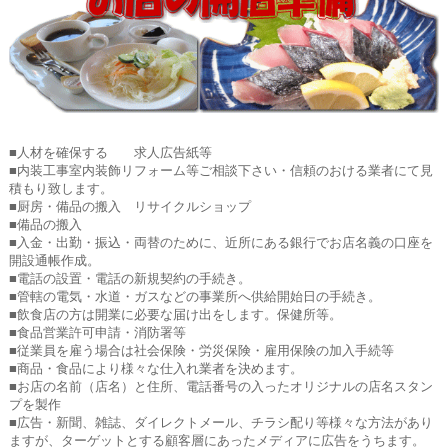
■人材を確保する 求人広告紙等
■内装工事室内装飾リフォーム等ご相談下さい・信頼のおける業者にて見
積もり致します。
■厨房・備品の搬入 リサイクルショップ
■備品の搬入
■入金・出勤・振込・両替のために、近所にある銀行でお店名義の口座を
開設通帳作成。
■電話の設置・電話の新規契約の手続き。
■管轄の電気・水道・ガスなどの事業所へ供給開始日の手続き。
■飲食店の方は開業に必要な届け出をします。保健所等。
■食品営業許可申請・消防署等
■従業員を雇う場合は社会保険・労災保険・雇用保険の加入手続等
■商品・食品により様々な仕入れ業者を決めます。
■お店の名前（店名）と住所、電話番号の入ったオリジナルの店名スタン
プを製作
■広告・新聞、雑誌、ダイレクトメール、チラシ配り等様々な方法があり
ますが、ターゲットとする顧客層にあったメディアに広告をうちます。