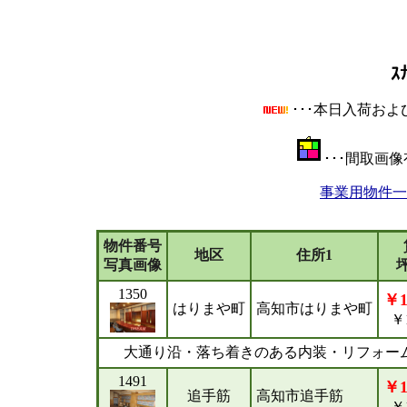
ｽ
･･･本日入荷お
･･･間取画
事業用物件一
物件番号
地区
住所1
写真画像
1350
￥1
はりまや町
高知市はりまや町
￥1
大通り沿・落ち着きのある内装・リフォー
1491
￥1
追手筋
高知市追手筋
￥1