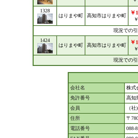
1328
￥1
はりまや町
高知市はりまや町
￥
現況での引
1424
￥1
はりまや町
高知市はりまや町
￥
現況での引
会社名
株式
免許番号
高知
会員
（社
住所
〒78
電話番号
088-8