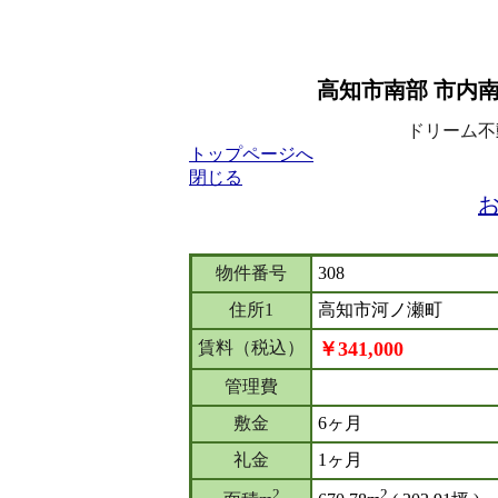
高知市南部 市内
ドリーム不動産
トップページへ
閉じる
物件番号
308
住所1
高知市河ノ瀬町
賃料（税込）
￥341,000
管理費
敷金
6ヶ月
礼金
1ヶ月
2
2