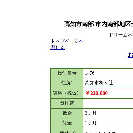
高知市南部 市内南部地区全
ドリーム不動産
トップページへ
閉じる
物件番号
1476
住所1
高知市梅ヶ辻
賃料（税込）
￥220,000
管理費
敷金
3ヶ月
礼金
1ヶ月
2
2