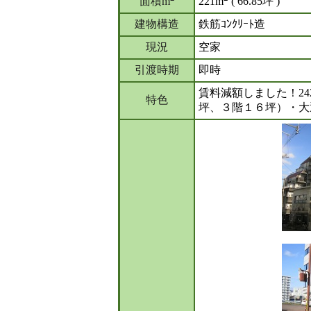
面積m
221m
( 66.85坪 )
建物構造
鉄筋ｺﾝｸﾘｰﾄ造
現況
空家
引渡時期
即時
賃料減額しました！242
特色
坪、３階１６坪）・大