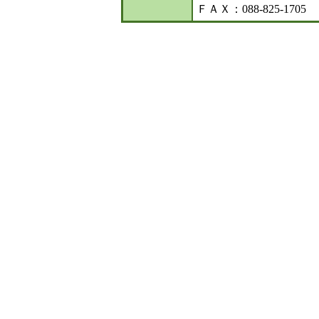
ＦＡＸ：088-825-1705