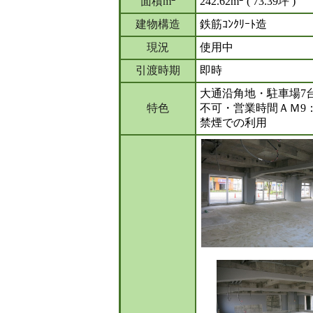
面積m
242.62m
( 73.39坪 )
建物構造
鉄筋ｺﾝｸﾘｰﾄ造
現況
使用中
引渡時期
即時
大通沿角地・駐車場7
特色
不可・営業時間ＡＭ9：
禁煙での利用