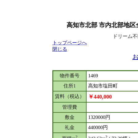
高知市北部 市内北部地区全
ドリーム不動産
トップページへ
閉じる
物件番号
1469
住所1
高知市塩田町
賃料（税込）
￥440,000
管理費
敷金
1320000円
礼金
440000円
2
2