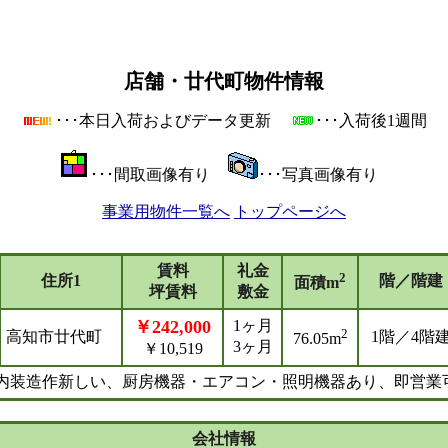
店舗・廿代町物件情報
･･･本日入荷およびデータ更新
･･･入荷後1週間
･･･間取画像有り
･･･写真画像有り
事業用物件一覧へ
トップページへ
賃料
礼金
2
住所1
階／階建
面積m
坪賃料
敷金
￥242,000
1ヶ月
2
高知市廿代町
1階／4階
76.05m
3ヶ月
￥10,519
内装造作新しい、厨房機器・エアコン・照明機器あり、即営業
会社情報