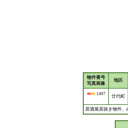
物件番号
地区
写真画像
1497
廿代町
居酒屋居抜き物件、