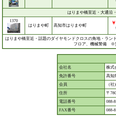
はりまや橋至近・大通沿
1370
￥
はりまや町
高知市はりまや町
はりまや橋至近・話題のダイヤモンドクロスの角地・ラン
フロア、機械警備 ※
会社名
株式
免許番号
高知
会員
（社
住所
〒78
電話番号
088-8
FAX番号
088-8