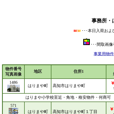
事務所・
･･･本日入荷お
･･･間取画
事業用物件
物件番号
地区
住所1
写真画像
1486
￥
はりまや町
高知市はりまや町
はりまや小学校至近・角地・格安物件・何商可 ※
571
￥
はりまや町
高知市はりまや町１丁目